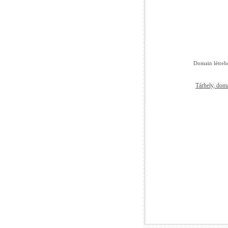
Domain létreh
Tárhely, doma